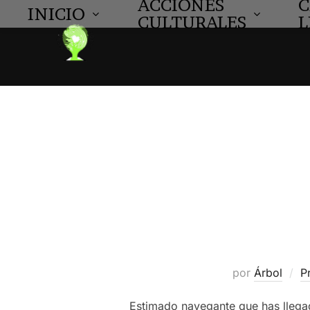
ACCIONES
C
INICIO
CULTURALES
L
Saltar
al
contenido
por
Árbol
P
Estimado navegante que has llegad