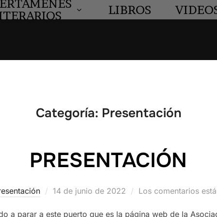
ERTÁMENES
LIBROS
VIDEO
ITERARIOS
Categoría:
Presentación
PRESENTACIÓN
Publicado
resentación
14 de junio de 2022
Los comentarios está
el
o a parar a este puerto que es la página web de la Asoci